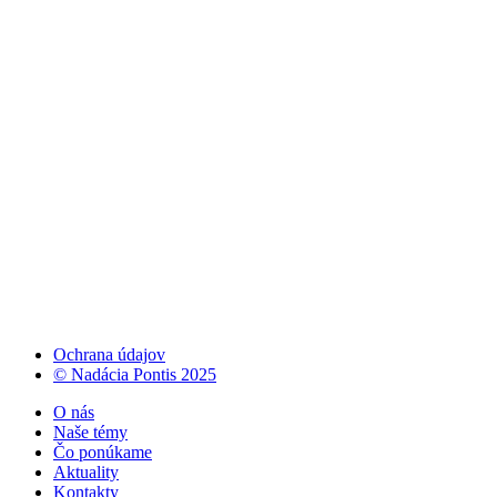
Ochrana údajov
© Nadácia Pontis 2025
O nás
Naše témy
Čo ponúkame
Aktuality
Kontakty