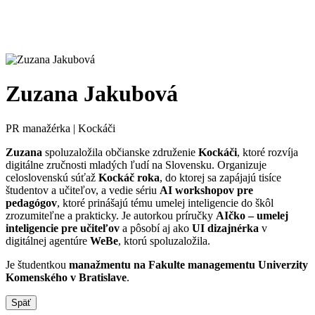
Zuzana Jakubová
PR manažérka | Kockáči
Zuzana
spoluzaložila občianske združenie
Kockáči
, ktoré rozvíja
digitálne zručnosti mladých ľudí na Slovensku. Organizuje
celoslovenskú súťaž
Kockáč roka
, do ktorej sa zapájajú tisíce
študentov a učiteľov, a vedie sériu
AI workshopov pre
pedagógov
, ktoré prinášajú tému umelej inteligencie do škôl
zrozumiteľne a prakticky. Je autorkou príručky
AIčko – umelej
inteligencie pre učiteľov
a pôsobí aj ako
UI dizajnérka
v
digitálnej agentúre
WeBe
, ktorú spoluzaložila.
Je študentkou
manažmentu na Fakulte managementu Univerzity
Komenského v Bratislave
.
Späť