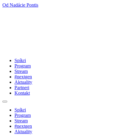
Od Nadácie Pontis
Spíkri
Program
Stream
#nextgen
Aktuality
Partneri
Kontakt
Spíkri
Program
Stream
#nextgen
Aktuality