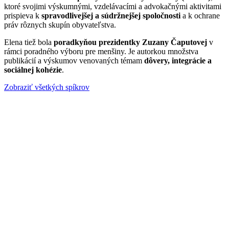
ktoré svojimi výskumnými, vzdelávacími a advokačnými aktivitami
prispieva k
spravodlivejšej a súdržnejšej spoločnosti
a k ochrane
práv rôznych skupín obyvateľstva.
Elena tiež bola
poradkyňou prezidentky Zuzany Čaputovej
v
rámci poradného výboru pre menšiny. Je autorkou množstva
publikácií a výskumov venovaných témam
dôvery, integrácie a
sociálnej kohézie
.
Zobraziť všetkých spíkrov