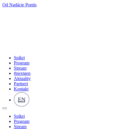
Od Nadácie Pontis
Spíkri
Program
Stream
#nextgen
Aktuality
Partneri
Kontakt
EN
Spíkri
Program
Stream