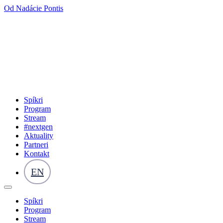
Od Nadácie Pontis
Spíkri
Program
Stream
#nextgen
Aktuality
Partneri
Kontakt
EN
Spíkri
Program
Stream