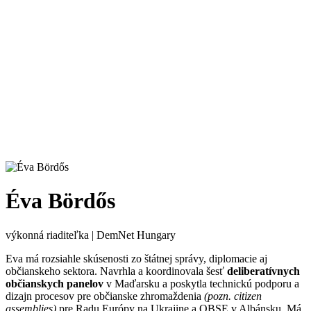
Éva Bördős
výkonná riaditeľka | DemNet Hungary
Eva má rozsiahle skúsenosti zo štátnej správy, diplomacie aj
občianskeho sektora. Navrhla a koordinovala šesť
deliberatívnych
občianskych panelov
v Maďarsku a poskytla technickú podporu a
dizajn procesov pre občianske zhromaždenia
(pozn. citizen
assemblies)
pre Radu Európy na Ukrajine a OBSE v Albánsku. Má