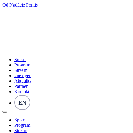
Od Nadácie Pontis
Spíkri
Program
Stream
#nextgen
Aktuality
Partneri
Kontakt
EN
Spíkri
Program
Stream