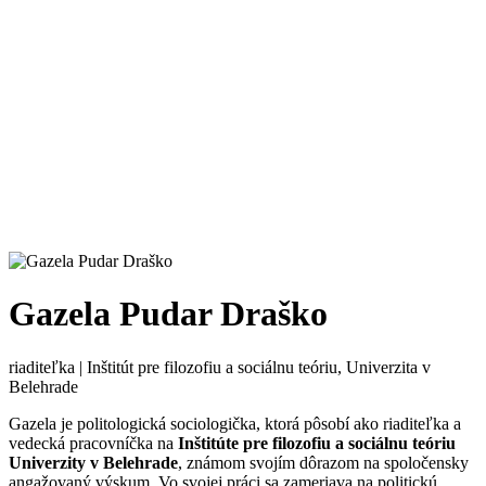
Gazela Pudar Draško
riaditeľka | Inštitút pre filozofiu a sociálnu teóriu, Univerzita v
Belehrade
Gazela je politologická sociologička, ktorá pôsobí ako riaditeľka a
vedecká pracovníčka na
Inštitúte pre filozofiu a sociálnu teóriu
Univerzity v Belehrade
, známom svojím dôrazom na spoločensky
angažovaný výskum. Vo svojej práci sa zameriava na politickú