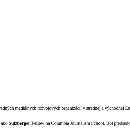
predných mediálnych rozvojových organizácií v strednej a východnej E
.
l ako
Sulzberger Fellow
na Columbia Journalism School. Bol predsedom