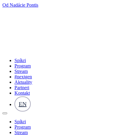
Od Nadácie Pontis
Spíkri
Program
Stream
#nextgen
Aktuality
Partneri
Kontakt
EN
Spíkri
Program
Stream