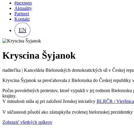
#nextgen
Aktuality
Partneri
Kontakt
EN
Kryscina Šyjanok
riaditeľka | Kancelária Bieloruských demokratických síl v Českej rep
Kryscina Šyjanok sa presťahovala z Bieloruska do Českej republiky v
Počas povolebných protestov, ktoré vypukli v jej rodnom Bielorusku
krajiny.
V minulosti stála aj pri založení ženskej iniciatívy
BLRČR / Vieršnica
V súčasnosti pôsobí ako zástupkyňa zvolenej bieloruskej prezidentky
Zobraziť všetkých spíkrov