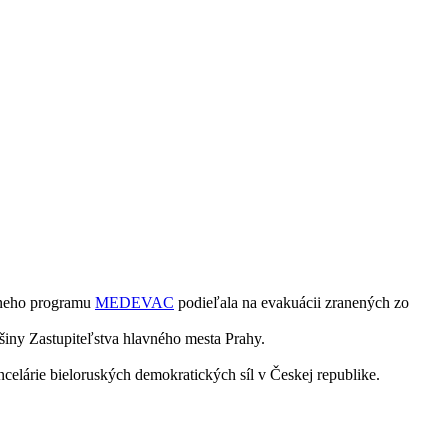
ádneho programu
MEDEVAC
podieľala na evakuácii zranených zo
iny Zastupiteľstva hlavného mesta Prahy.
celárie bieloruských demokratických síl v Českej republike.