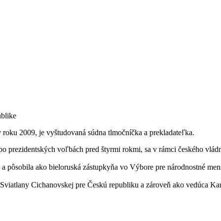
ublike
 roku 2009, je vyštudovaná súdna tlmočníčka a prekladateľka.
 po prezidentských voľbách pred štyrmi rokmi, sa v rámci českého vl
a pôsobila ako bieloruská zástupkyňa vo Výbore pre národnostné menš
 Sviatlany Cichanovskej pre Českú republiku a zároveň ako vedúca Kan