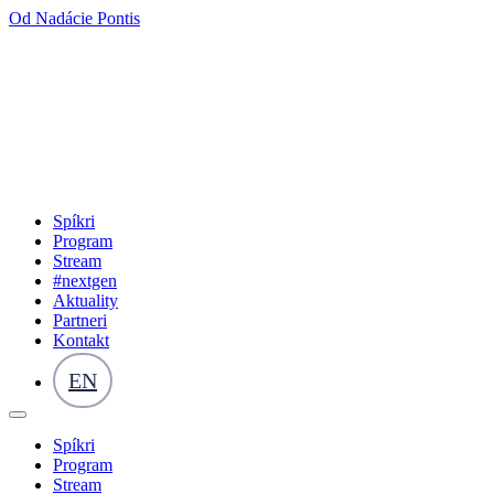
Od Nadácie Pontis
Spíkri
Program
Stream
#nextgen
Aktuality
Partneri
Kontakt
EN
Spíkri
Program
Stream