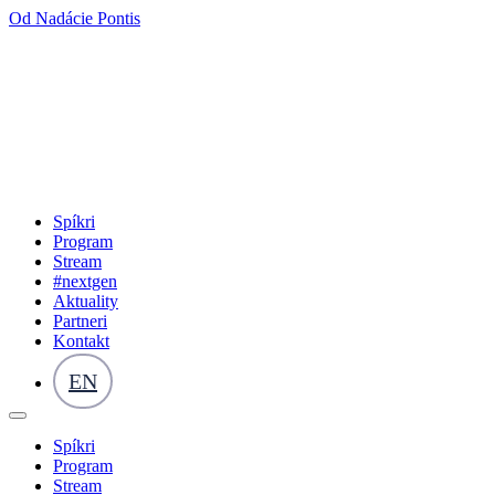
Od Nadácie Pontis
Spíkri
Program
Stream
#nextgen
Aktuality
Partneri
Kontakt
EN
Spíkri
Program
Stream