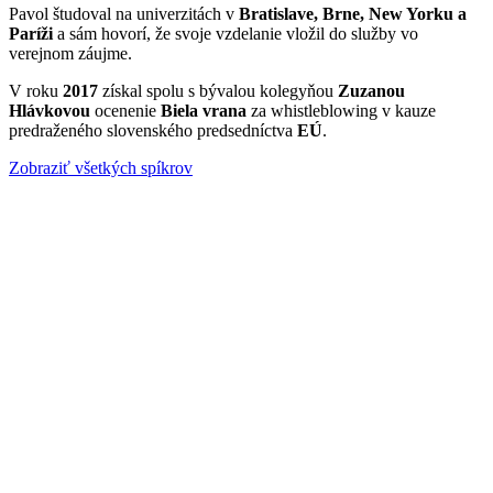
Pavol študoval na univerzitách v
Bratislave, Brne, New Yorku a
Paríži
a sám hovorí, že svoje vzdelanie vložil do služby vo
verejnom záujme.
V roku
2017
získal spolu s bývalou kolegyňou
Zuzanou
Hlávkovou
ocenenie
Biela vrana
za whistleblowing v kauze
predraženého slovenského predsedníctva
EÚ
.
Zobraziť všetkých spíkrov