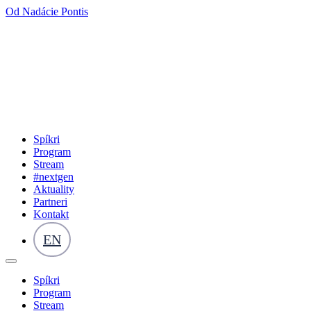
Od Nadácie Pontis
Spíkri
Program
Stream
#nextgen
Aktuality
Partneri
Kontakt
EN
Spíkri
Program
Stream