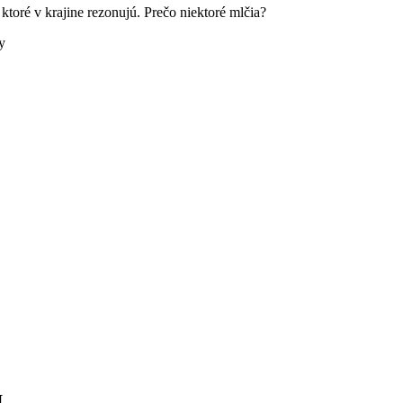
 ktoré v krajine rezonujú. Prečo niektoré mlčia?
y
.