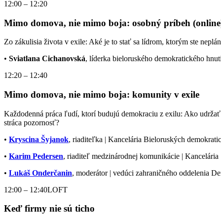
12:00 – 12:20
Mimo domova, nie mimo boja: osobný príbeh (online
Zo zákulisia života v exile: Aké je to stať sa lídrom, ktorým ste nepl
•
Sviatlana Cichanovská
, líderka bieloruského demokratického hnut
12:20 – 12:40
Mimo domova, nie mimo boja: komunity v exile
Každodenná práca ľudí, ktorí budujú demokraciu z exilu: Ako udrža
stráca pozornosť?
•
Kryscina Šyjanok
, riaditeľka | Kancelária Bieloruských demokrati
•
Karim Pedersen
, riaditeľ medzinárodnej komunikácie | Kancelária
•
Lukáš Onderčanin
, moderátor | vedúci zahraničného oddelenia 
12:00 – 12:40
LOFT
Keď firmy nie sú ticho