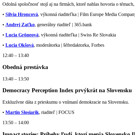
Odolná spoločnosť stojí aj na firmách, ktoré nahlas hovoria o témach,
•
Silvia Hroncová
, výkonná riaditeľka | Film Europe Media Compan
•
Andrej Zaťko
, generálny riaditeľ | 365.bank
•
Lucia Gröneová
, výkonná riaditeľka | Swiss Re Slovakia
•
Lucia Okšová
, moderátorka | šéfredaktorka, Forbes
12:40 – 13:40
Obedná prestávka
13:40 – 13:50
Democracy Perception Index prvýkrát na Slovensku
Exkluzívne dáta z prieskumu o vnímaní demokracie na Slovensku.
•
Martin Slosiarik
, riaditeľ | FOCUS
13:50 – 14:00
Impact stories: Príbehy ľudí, ktorí menia Slovensko II