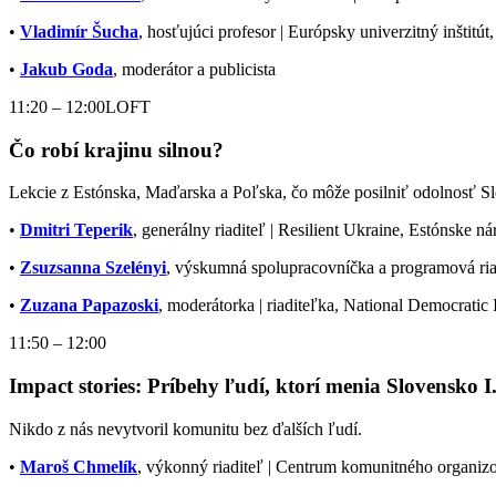
•
Vladimír Šucha
, hosťujúci profesor | Európsky univerzitný inštitút
•
Jakub Goda
, moderátor a publicista
11:20 – 12:00
LOFT
Čo robí krajinu silnou?
Lekcie z Estónska, Maďarska a Poľska, čo môže posilniť odolnosť Sl
•
Dmitri Teperik
, generálny riaditeľ | Resilient Ukraine, Estónske 
•
Zsuzsanna Szelényi
, výskumná spolupracovníčka a programová ri
•
Zuzana Papazoski
, moderátorka | riaditeľka, National Democratic I
11:50 – 12:00
Impact stories: Príbehy ľudí, ktorí menia Slovensko I
Nikdo z nás nevytvoril komunitu bez ďalších ľudí.
•
Maroš Chmelík
, výkonný riaditeľ | Centrum komunitného organiz