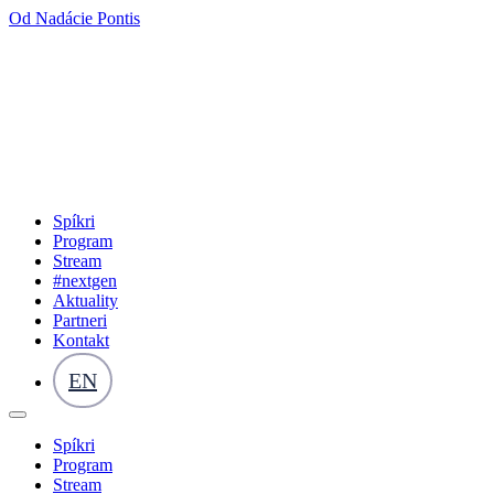
Od Nadácie Pontis
Spíkri
Program
Stream
#nextgen
Aktuality
Partneri
Kontakt
EN
Spíkri
Program
Stream