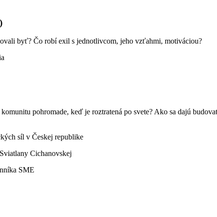
)
ánovali byť? Čo robí exil s jednotlivcom, jeho vzťahmi, motiváciou?
ia
ť komunitu pohromade, keď je roztratená po svete? Ako sa dajú budov
ckých síl v Českej republike
 Sviatlany Cichanovskej
Denníka SME