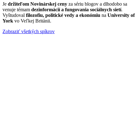
Je
držiteľom Novinárskej ceny
za sériu blogov a dlhodobo sa
venuje témam
dezinformácií a fungovania sociálnych sietí
.
Vyštudoval
filozofiu, politické vedy a ekonómiu
na
University of
York
vo Veľkej Británii.
Zobraziť všetkých spíkrov