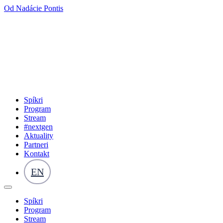
Od Nadácie Pontis
Spíkri
Program
Stream
#nextgen
Aktuality
Partneri
Kontakt
EN
Spíkri
Program
Stream