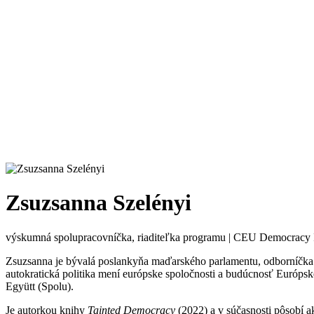
Zsuzsanna Szelényi
výskumná spolupracovníčka, riaditeľka programu | CEU Democracy I
Zsuzsanna je bývalá poslankyňa maďarského parlamentu, odborníčka n
autokratická politika mení európske spoločnosti a budúcnosť Európsk
Együtt (Spolu).
Je autorkou knihy
Tainted Democracy
(2022) a v súčasnosti pôsobí a