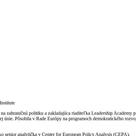
nstitute
a zahraničnú politiku a zakladajúca riaditeľka Leadership Academy pr
ej únie. Pôsobila v Rade Európy na programoch demokratického rozvoja 
ko senior analytička v Center for European Policy Analysis (CEPA).