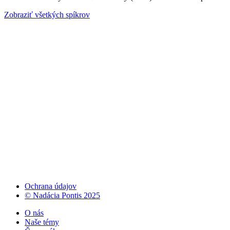
Zobraziť všetkých spíkrov
Ochrana údajov
© Nadácia Pontis 2025
O nás
Naše témy