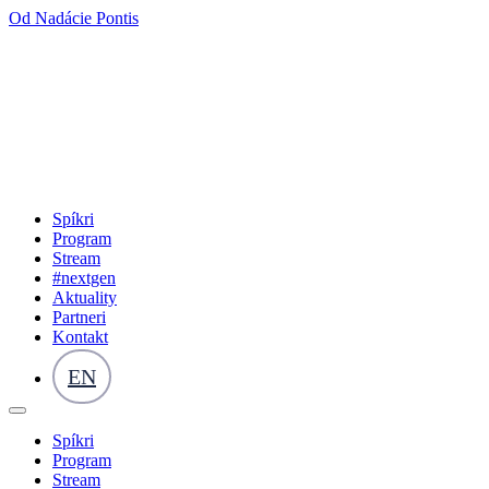
Od Nadácie Pontis
Spíkri
Program
Stream
#nextgen
Aktuality
Partneri
Kontakt
EN
Spíkri
Program
Stream