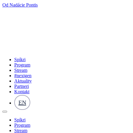
Od Nadácie Pontis
Spíkri
Program
Stream
#nextgen
Aktuality
Partneri
Kontakt
EN
Spíkri
Program
Stream