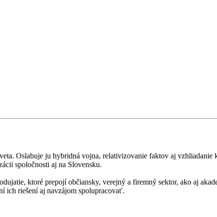
eta. Oslabuje ju hybridná vojna, relativizovanie faktov aj vzhliadanie
ácii spoločnosti aj na Slovensku.
ujatie, ktoré prepojí občiansky, verejný a firemný sektor, ako aj akad
ní ich riešení aj navzájom spolupracovať.