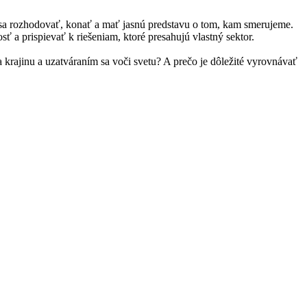
sa rozhodovať, konať a mať jasnú predstavu o tom, kam smerujeme.
ť a prispievať k riešeniam, ktoré presahujú vlastný sektor.
rajinu a uzatváraním sa voči svetu? A prečo je dôležité vyrovnávať