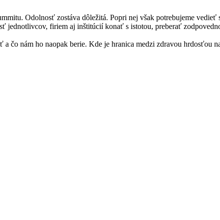
itu. Odolnosť zostáva dôležitá. Popri nej však potrebujeme vedieť 
dnotlivcov, firiem aj inštitúcií konať s istotou, preberať zodpovednos
 a čo nám ho naopak berie. Kde je hranica medzi zdravou hrdosťou na k